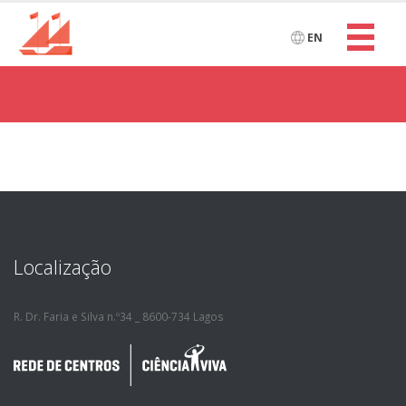
EN
Localização
R. Dr. Faria e Silva n.º34 _ 8600-734 Lagos