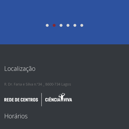
Localização
R. Dr. Faria e Silva n.º34 _ 8600-734 Lagos
Horários