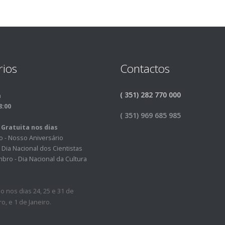
rios
Contactos
( 351) 282 770 000
m
8:00
( 351) 969 685 985
 Gratuita nos dias
ro - Nosso Aniversário
 Dia Nacional dos Cientistas
bro - Dia Nacional da Cultura
a
o nos dias 24, 25 e 31 de
, e 1 de Janeiro.