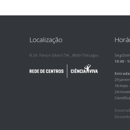
Localização
Horá
R. Dr. Faria e Silva n.º34 _ 8600-734 Lagos
Seg-Do
10:00 - 1
Entrada
29 janei
16 maio -
24 novem
Científic
Encerrad
Dezembro